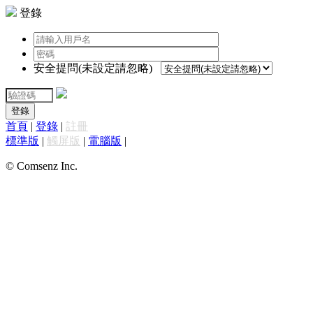
登錄
安全提問(未設定請忽略)
登錄
首頁
|
登錄
|
註冊
標準版
|
觸屏版
|
電腦版
|
© Comsenz Inc.