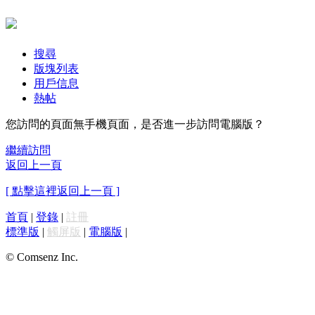
搜尋
版塊列表
用戶信息
熱帖
您訪問的頁面無手機頁面，是否進一步訪問電腦版？
繼續訪問
返回上一頁
[ 點擊這裡返回上一頁 ]
首頁
|
登錄
|
註冊
標準版
|
觸屏版
|
電腦版
|
© Comsenz Inc.