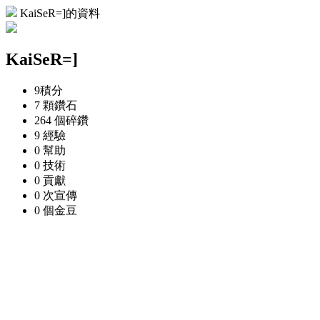
KaiSeR=]的資料
KaiSeR=]
9
積分
7 顆
鑽石
264 個
碎鑽
9
經驗
0
幫助
0
技術
0
貢獻
0 次
宣傳
0 個
金豆