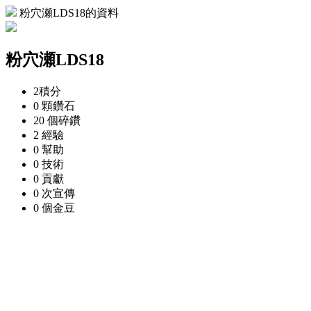
粉穴瀬LDS18的資料
粉穴瀬LDS18
2
積分
0 顆
鑽石
20 個
碎鑽
2
經驗
0
幫助
0
技術
0
貢獻
0 次
宣傳
0 個
金豆