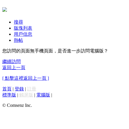
搜尋
版塊列表
用戶信息
熱帖
您訪問的頁面無手機頁面，是否進一步訪問電腦版？
繼續訪問
返回上一頁
[ 點擊這裡返回上一頁 ]
首頁
|
登錄
|
註冊
標準版
|
觸屏版
|
電腦版
|
© Comsenz Inc.