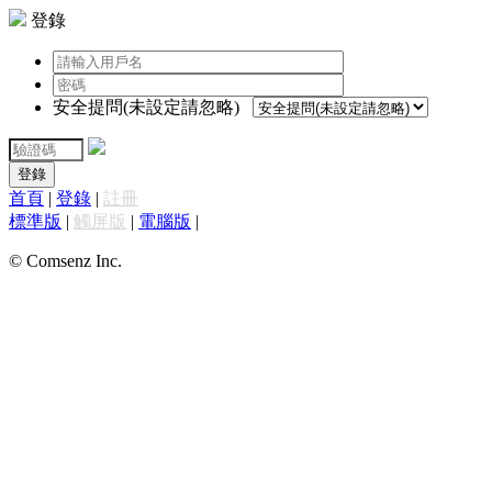
登錄
安全提問(未設定請忽略)
登錄
首頁
|
登錄
|
註冊
標準版
|
觸屏版
|
電腦版
|
© Comsenz Inc.