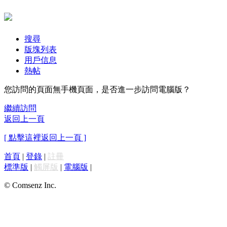
搜尋
版塊列表
用戶信息
熱帖
您訪問的頁面無手機頁面，是否進一步訪問電腦版？
繼續訪問
返回上一頁
[ 點擊這裡返回上一頁 ]
首頁
|
登錄
|
註冊
標準版
|
觸屏版
|
電腦版
|
© Comsenz Inc.