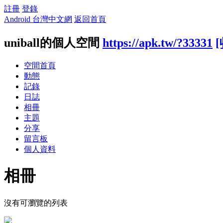
註冊
登錄
Android 台灣中文網
返回首頁
uniball的個人空間
https://apk.tw/?33331
空間首頁
動態
記錄
日誌
相冊
主題
分享
留言板
個人資料
相冊
沒有可瀏覽的列表