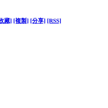
[收藏]
[複製]
[分享]
[RSS]