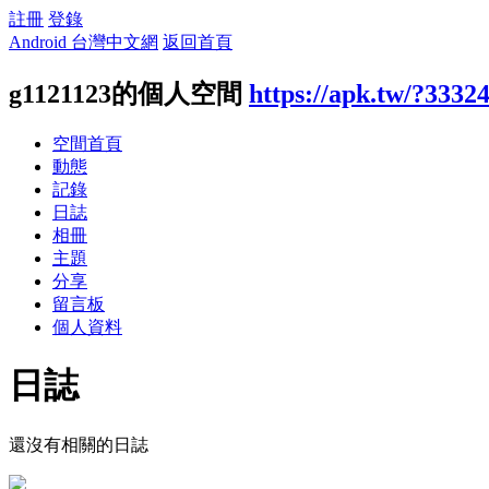
註冊
登錄
Android 台灣中文網
返回首頁
g1121123的個人空間
https://apk.tw/?3332
空間首頁
動態
記錄
日誌
相冊
主題
分享
留言板
個人資料
日誌
還沒有相關的日誌