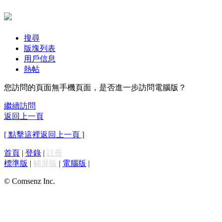
搜尋
版塊列表
用戶信息
熱帖
您訪問的頁面無手機頁面，是否進一步訪問電腦版？
繼續訪問
返回上一頁
[ 點擊這裡返回上一頁 ]
首頁
|
登錄
|
註冊
標準版
|
觸屏版
|
電腦版
|
© Comsenz Inc.