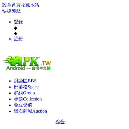
設為首頁
收藏本站
快捷導航
登錄
◆
◆
註冊
討論區
BBS
部落格
Space
群組
Group
專題
Collection
金豆儲值
鑽石商城
Auction
綜合