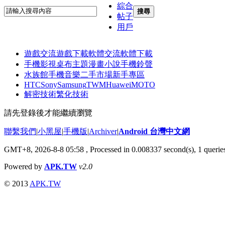
綜合
搜尋
帖子
用戶
遊戲交流
遊戲下載
軟體交流
軟體下載
手機影視
桌布主題
漫畫小說
手機鈴聲
水族館
手機音樂
二手市場
新手專區
HTC
Sony
Samsung
TWM
Huawei
MOTO
解密技術
繁化技術
請先登錄後才能繼續瀏覽
聯繫我們
|
小黑屋
|
手機版
|
Archiver
|
Android 台灣中文網
GMT+8, 2026-8-8 05:58
, Processed in 0.008337 second(s), 1 quer
Powered by
APK.TW
v2.0
© 2013
APK.TW