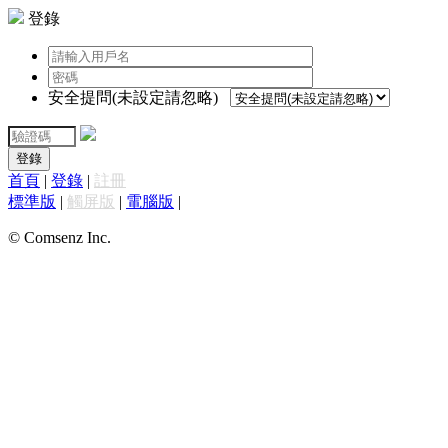
登錄
安全提問(未設定請忽略)
登錄
首頁
|
登錄
|
註冊
標準版
|
觸屏版
|
電腦版
|
© Comsenz Inc.