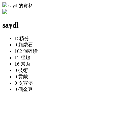
saydl的資料
saydl
15
積分
0 顆
鑽石
162 個
碎鑽
15
經驗
16
幫助
0
技術
0
貢獻
0 次
宣傳
0 個
金豆