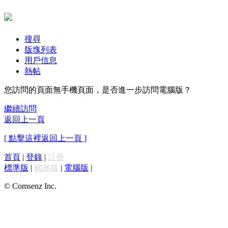
搜尋
版塊列表
用戶信息
熱帖
您訪問的頁面無手機頁面，是否進一步訪問電腦版？
繼續訪問
返回上一頁
[ 點擊這裡返回上一頁 ]
首頁
|
登錄
|
註冊
標準版
|
觸屏版
|
電腦版
|
© Comsenz Inc.