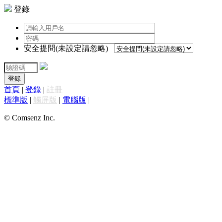
登錄
安全提問(未設定請忽略)
登錄
首頁
|
登錄
|
註冊
標準版
|
觸屏版
|
電腦版
|
© Comsenz Inc.