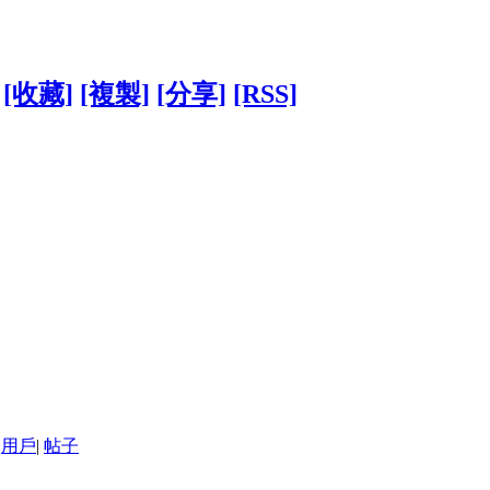
[收藏]
[複製]
[分享]
[RSS]
用戶
|
帖子