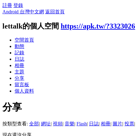
註冊
登錄
Android 台灣中文網
返回首頁
lettalk的個人空間
https://apk.tw/?3323026
空間首頁
動態
記錄
日誌
相冊
主題
分享
留言板
個人資料
分享
按類型查看:
全部
|
網址
|
視頻
|
音樂
|
Flash
|
日誌
|
相冊
|
圖片
|
投票
|
現在還沒分享