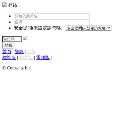
登錄
安全提問(未設定請忽略)
登錄
首頁
|
登錄
|
註冊
標準版
|
觸屏版
|
電腦版
|
© Comsenz Inc.