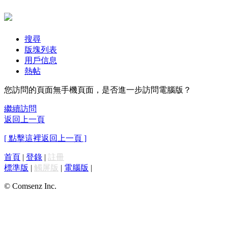
搜尋
版塊列表
用戶信息
熱帖
您訪問的頁面無手機頁面，是否進一步訪問電腦版？
繼續訪問
返回上一頁
[ 點擊這裡返回上一頁 ]
首頁
|
登錄
|
註冊
標準版
|
觸屏版
|
電腦版
|
© Comsenz Inc.