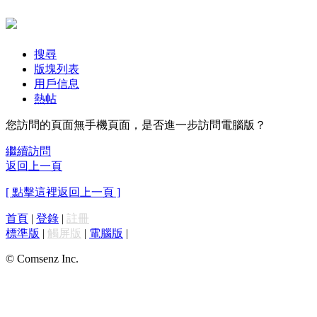
搜尋
版塊列表
用戶信息
熱帖
您訪問的頁面無手機頁面，是否進一步訪問電腦版？
繼續訪問
返回上一頁
[ 點擊這裡返回上一頁 ]
首頁
|
登錄
|
註冊
標準版
|
觸屏版
|
電腦版
|
© Comsenz Inc.