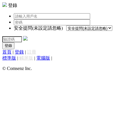
登錄
安全提問(未設定請忽略)
登錄
首頁
|
登錄
|
註冊
標準版
|
觸屏版
|
電腦版
|
© Comsenz Inc.