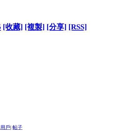
5
[收藏]
[複製]
[分享]
[RSS]
用戶
|
帖子