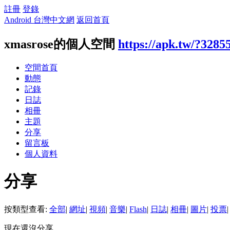
註冊
登錄
Android 台灣中文網
返回首頁
xmasrose的個人空間
https://apk.tw/?3285
空間首頁
動態
記錄
日誌
相冊
主題
分享
留言板
個人資料
分享
按類型查看:
全部
|
網址
|
視頻
|
音樂
|
Flash
|
日誌
|
相冊
|
圖片
|
投票
|
現在還沒分享