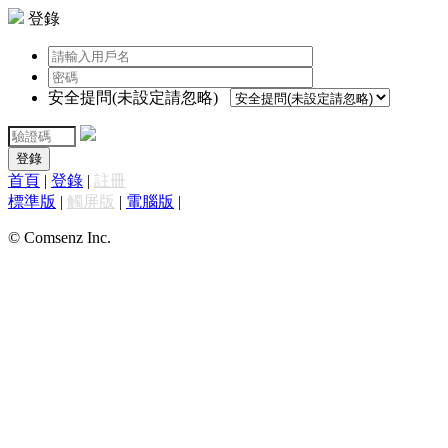
登錄
安全提問(未設定請忽略)
登錄
首頁
|
登錄
|
註冊
標準版
|
觸屏版
|
電腦版
|
© Comsenz Inc.