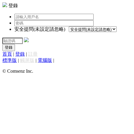
登錄
安全提問(未設定請忽略)
登錄
首頁
|
登錄
|
註冊
標準版
|
觸屏版
|
電腦版
|
© Comsenz Inc.