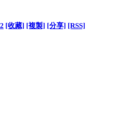
32
[收藏]
[複製]
[分享]
[RSS]