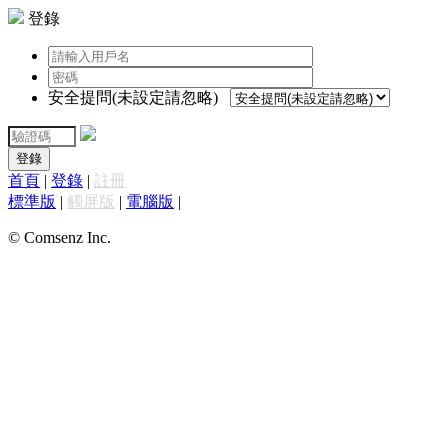
登錄
安全提問(未設定請忽略)
登錄
首頁
|
登錄
|
註冊
標準版
|
觸屏版
|
電腦版
|
© Comsenz Inc.