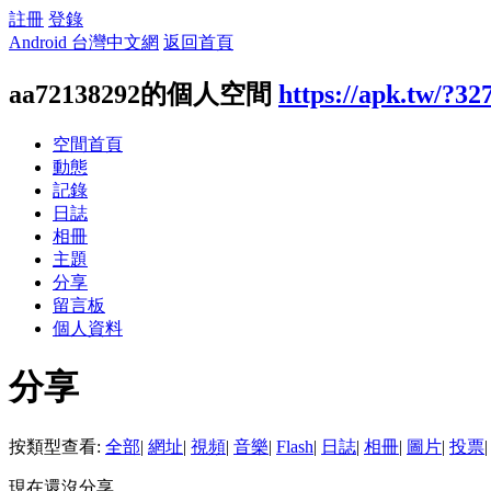
註冊
登錄
Android 台灣中文網
返回首頁
aa72138292的個人空間
https://apk.tw/?32
空間首頁
動態
記錄
日誌
相冊
主題
分享
留言板
個人資料
分享
按類型查看:
全部
|
網址
|
視頻
|
音樂
|
Flash
|
日誌
|
相冊
|
圖片
|
投票
|
現在還沒分享