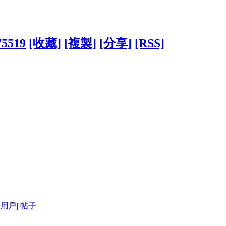
75519
[收藏]
[複製]
[分享]
[RSS]
用戶
|
帖子