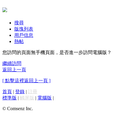
搜尋
版塊列表
用戶信息
熱帖
您訪問的頁面無手機頁面，是否進一步訪問電腦版？
繼續訪問
返回上一頁
[ 點擊這裡返回上一頁 ]
首頁
|
登錄
|
註冊
標準版
|
觸屏版
|
電腦版
|
© Comsenz Inc.