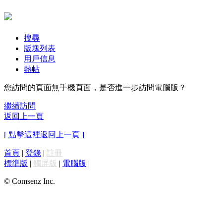
搜尋
版塊列表
用戶信息
熱帖
您訪問的頁面無手機頁面，是否進一步訪問電腦版？
繼續訪問
返回上一頁
[ 點擊這裡返回上一頁 ]
首頁
|
登錄
|
註冊
標準版
|
觸屏版
|
電腦版
|
© Comsenz Inc.