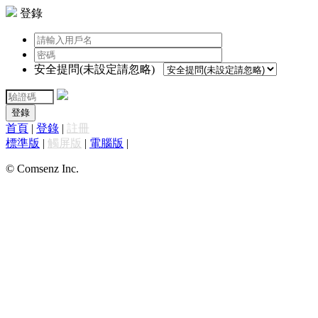
登錄
安全提問(未設定請忽略)
登錄
首頁
|
登錄
|
註冊
標準版
|
觸屏版
|
電腦版
|
© Comsenz Inc.