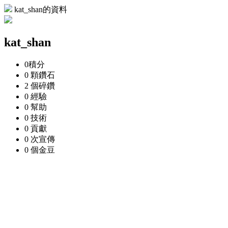
kat_shan的資料
kat_shan
0
積分
0 顆
鑽石
2 個
碎鑽
0
經驗
0
幫助
0
技術
0
貢獻
0 次
宣傳
0 個
金豆