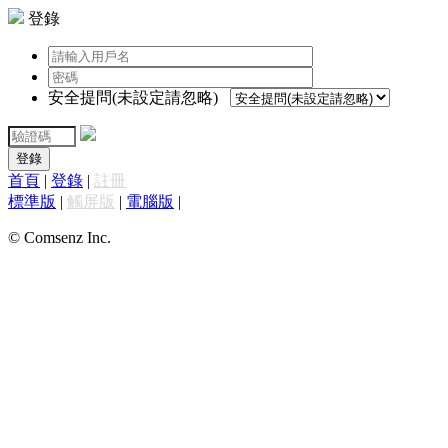
登錄
安全提問(未設定請忽略)
登錄
首頁
|
登錄
|
註冊
標準版
|
觸屏版
|
電腦版
|
© Comsenz Inc.