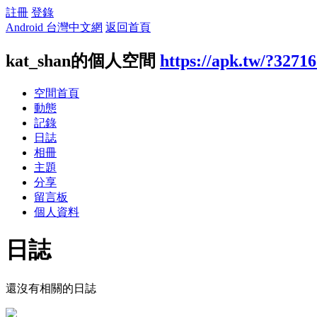
註冊
登錄
Android 台灣中文網
返回首頁
kat_shan的個人空間
https://apk.tw/?3271
空間首頁
動態
記錄
日誌
相冊
主題
分享
留言板
個人資料
日誌
還沒有相關的日誌