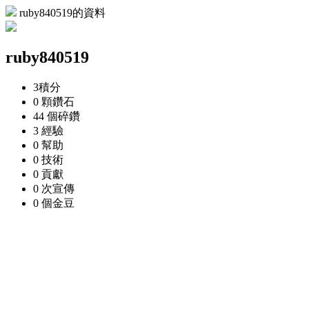
ruby840519的資料
ruby840519
3
積分
0 顆
鑽石
44 個
碎鑽
3
經驗
0
幫助
0
技術
0
貢獻
0 次
宣傳
0 個
金豆