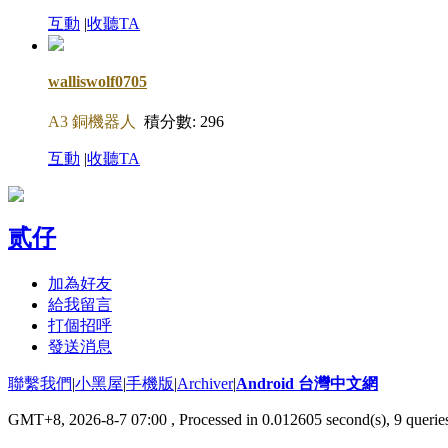
互動
|
收聽TA
walliswolf0705
A3 銅機器人
積分數: 296
互動
|
收聽TA
贰仔
加為好友
給我留言
打個招呼
發送消息
聯繫我們
|
小黑屋
|
手機版
|
Archiver
|
Android 台灣中文網
GMT+8, 2026-8-7 07:00
, Processed in 0.012605 second(s), 9 quer