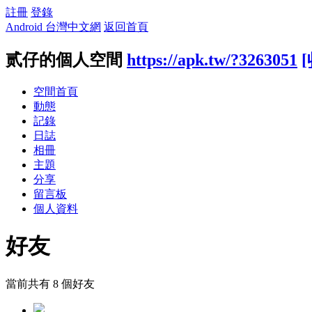
註冊
登錄
Android 台灣中文網
返回首頁
贰仔的個人空間
https://apk.tw/?3263051
空間首頁
動態
記錄
日誌
相冊
主題
分享
留言板
個人資料
好友
當前共有
8
個好友