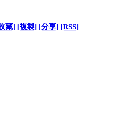
[收藏]
[複製]
[分享]
[RSS]