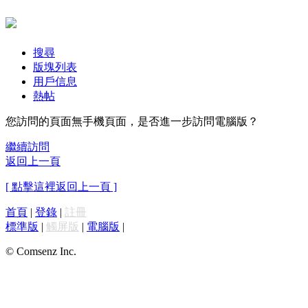
搜尋
版塊列表
用戶信息
熱帖
您訪問的頁面無手機頁面，是否進一步訪問電腦版？
繼續訪問
返回上一頁
[ 點擊這裡返回上一頁 ]
首頁
|
登錄
|
註冊
標準版
|
觸屏版
|
電腦版
|
© Comsenz Inc.