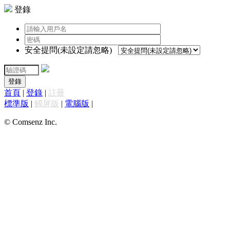
登錄
安全提問(未設定請忽略)
登錄
首頁
|
登錄
|
註冊
標準版
|
觸屏版
|
電腦版
|
© Comsenz Inc.