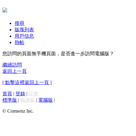
搜尋
版塊列表
用戶信息
熱帖
您訪問的頁面無手機頁面，是否進一步訪問電腦版？
繼續訪問
返回上一頁
[ 點擊這裡返回上一頁 ]
首頁
|
登錄
|
註冊
標準版
|
觸屏版
|
電腦版
|
© Comsenz Inc.