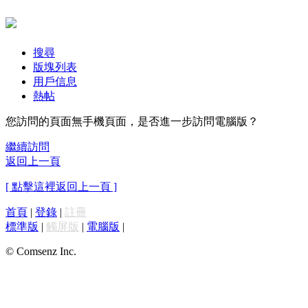
搜尋
版塊列表
用戶信息
熱帖
您訪問的頁面無手機頁面，是否進一步訪問電腦版？
繼續訪問
返回上一頁
[ 點擊這裡返回上一頁 ]
首頁
|
登錄
|
註冊
標準版
|
觸屏版
|
電腦版
|
© Comsenz Inc.