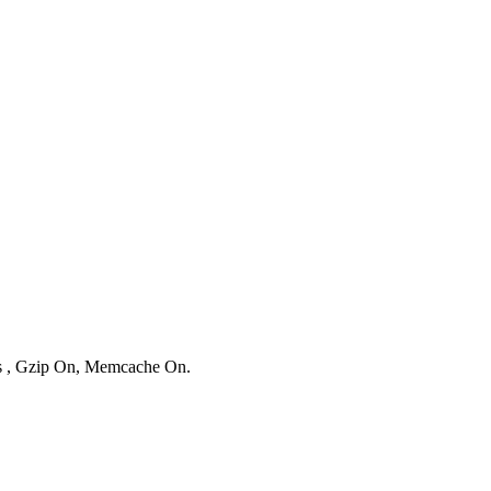
es , Gzip On, Memcache On.