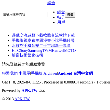
綜合
綜合
搜尋
帖子
用戶
遊戲交流
遊戲下載
軟體交流
軟體下載
手機影視
桌布主題
漫畫小說
手機鈴聲
水族館
手機音樂
二手市場
新手專區
HTC
Sony
Samsung
TWM
Huawei
MOTO
解密技術
繁化技術
請先登錄後才能繼續瀏覽
聯繫我們
|
小黑屋
|
手機版
|
Archiver
|
Android 台灣中文網
GMT+8, 2026-8-6 11:25
, Processed in 0.008914 second(s), 1 queri
Powered by
APK.TW
v2.0
© 2013
APK.TW