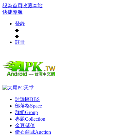
設為首頁
收藏本站
快捷導航
登錄
◆
◆
註冊
討論區
BBS
部落格
Space
群組
Group
專題
Collection
金豆儲值
鑽石商城
Auction