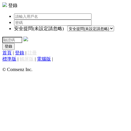
登錄
安全提問(未設定請忽略)
登錄
首頁
|
登錄
|
註冊
標準版
|
觸屏版
|
電腦版
|
© Comsenz Inc.