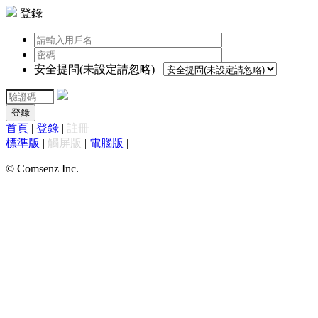
登錄
安全提問(未設定請忽略)
登錄
首頁
|
登錄
|
註冊
標準版
|
觸屏版
|
電腦版
|
© Comsenz Inc.