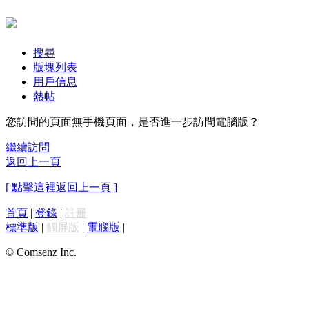
搜尋
版塊列表
用戶信息
熱帖
您訪問的頁面無手機頁面，是否進一步訪問電腦版？
繼續訪問
返回上一頁
[ 點擊這裡返回上一頁 ]
首頁
|
登錄
|
註冊
標準版
|
觸屏版
|
電腦版
|
© Comsenz Inc.