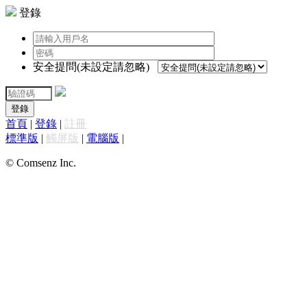
登錄
安全提問(未設定請忽略)
登錄
首頁
|
登錄
|
註冊
標準版
|
觸屏版
|
電腦版
|
© Comsenz Inc.