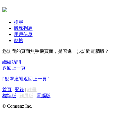
搜尋
版塊列表
用戶信息
熱帖
您訪問的頁面無手機頁面，是否進一步訪問電腦版？
繼續訪問
返回上一頁
[ 點擊這裡返回上一頁 ]
首頁
|
登錄
|
註冊
標準版
|
觸屏版
|
電腦版
|
© Comsenz Inc.