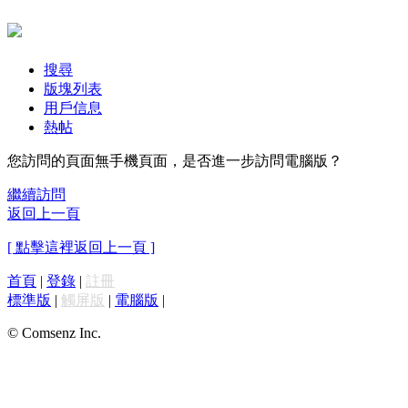
搜尋
版塊列表
用戶信息
熱帖
您訪問的頁面無手機頁面，是否進一步訪問電腦版？
繼續訪問
返回上一頁
[ 點擊這裡返回上一頁 ]
首頁
|
登錄
|
註冊
標準版
|
觸屏版
|
電腦版
|
© Comsenz Inc.