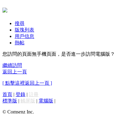
搜尋
版塊列表
用戶信息
熱帖
您訪問的頁面無手機頁面，是否進一步訪問電腦版？
繼續訪問
返回上一頁
[ 點擊這裡返回上一頁 ]
首頁
|
登錄
|
註冊
標準版
|
觸屏版
|
電腦版
|
© Comsenz Inc.