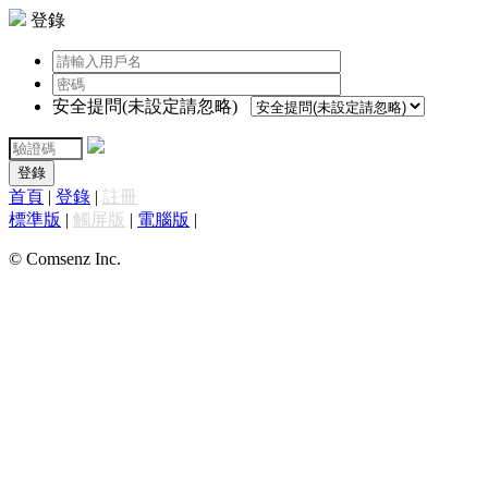
登錄
安全提問(未設定請忽略)
登錄
首頁
|
登錄
|
註冊
標準版
|
觸屏版
|
電腦版
|
© Comsenz Inc.