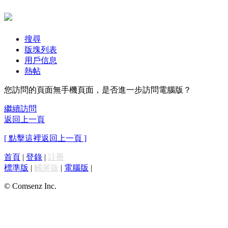
搜尋
版塊列表
用戶信息
熱帖
您訪問的頁面無手機頁面，是否進一步訪問電腦版？
繼續訪問
返回上一頁
[ 點擊這裡返回上一頁 ]
首頁
|
登錄
|
註冊
標準版
|
觸屏版
|
電腦版
|
© Comsenz Inc.