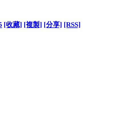
5
[收藏]
[複製]
[分享]
[RSS]