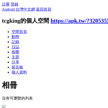
註冊
登錄
Android 台灣中文網
返回首頁
tcgking的個人空間
https://apk.tw/?320535
空間首頁
動態
記錄
日誌
相冊
主題
分享
留言板
個人資料
相冊
沒有可瀏覽的列表