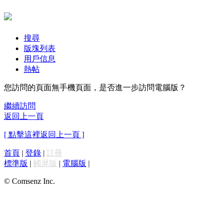
搜尋
版塊列表
用戶信息
熱帖
您訪問的頁面無手機頁面，是否進一步訪問電腦版？
繼續訪問
返回上一頁
[ 點擊這裡返回上一頁 ]
首頁
|
登錄
|
註冊
標準版
|
觸屏版
|
電腦版
|
© Comsenz Inc.